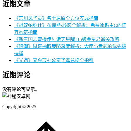
近期文章
《忘川风华录》名士屈原全方位养成指南
《战双帕弥什》布偶熊·骇影全解析：免费冰系主C的阵
容构筑指南
《新三国志曹操传》诸天星曜115级金星君通关攻略
《鸣潮》琳奈抽取策略深度解析：命座与专武的优先级
抉择
《光遇》宴会节办公室圣诞兑换全指引
近期评论
没有评论可显示。
Copyright © 2025