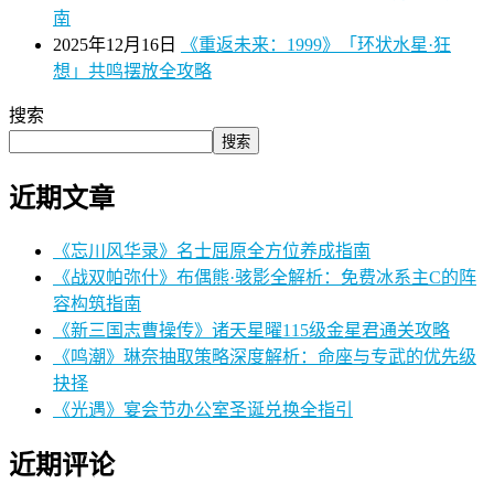
南
2025年12月16日
《重返未来：1999》「环状水星·狂
想」共鸣摆放全攻略
搜索
搜索
近期文章
《忘川风华录》名士屈原全方位养成指南
《战双帕弥什》布偶熊·骇影全解析：免费冰系主C的阵
容构筑指南
《新三国志曹操传》诸天星曜115级金星君通关攻略
《鸣潮》琳奈抽取策略深度解析：命座与专武的优先级
抉择
《光遇》宴会节办公室圣诞兑换全指引
近期评论