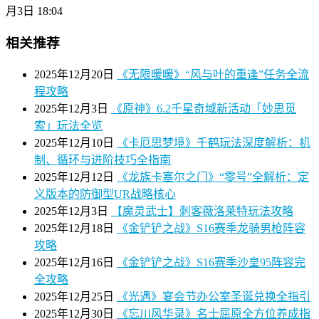
月3日 18:04
相关推荐
2025年12月20日
《无限暖暖》“风与叶的重逢”任务全流
程攻略
2025年12月3日
《原神》6.2千星奇域新活动「妙思觅
索」玩法全览
2025年12月10日
《卡厄思梦境》千鹤玩法深度解析：机
制、循环与进阶技巧全指南
2025年12月12日
《龙族卡塞尔之门》“零号”全解析：定
义版本的防御型UR战略核心
2025年12月3日
【魔灵武士】刺客薇洛莱特玩法攻略
2025年12月18日
《金铲铲之战》S16赛季龙骑男枪阵容
攻略
2025年12月16日
《金铲铲之战》S16赛季沙皇95阵容完
全攻略
2025年12月25日
《光遇》宴会节办公室圣诞兑换全指引
2025年12月30日
《忘川风华录》名士屈原全方位养成指