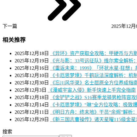
下一篇
2025年12月6
相关推荐
2025年12月18日
《异环》资产获取全攻略：甲硬币与方
2025年12月19日
《光与影：33号远征队》维尔索全解析
2025年12月16日
《重返未来：1999》「环状水星·狂想
2025年12月10日
《卡厄思梦境》千鹤玩法深度解析：机
2025年12月30日
《忘川风华录》名士屈原全方位养成指
2025年12月3日
《漫威宇宙入侵》新手快速上手完全指南
2025年12月18日
《金铲铲之战》S16赛季龙骑男枪阵容攻
2025年12月14日
《卡厄思梦境》“琳”全方位攻略：极致
2025年12月11日
《明日方舟：终末地》干员“余烬”解析
2025年12月29日
《新三国志曹操传》诸天星曜115级金
搜索