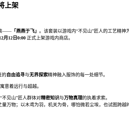
将上架
装——
「燕燕于飞」
。该套装以游戏内“不见山”匠人的工艺精
12月12日0:00
正式上架游戏内商店。
征的
自由追寻
与
无界探索
精神融入服饰的每一处细节。
寓意着远行与超越。
“不见山”匠人群体对
精密知识
与
万物真理
的执着求索。
丈量万物；以木鸢为羽，机关为骨，哪怕微若尘埃，也试图跨越