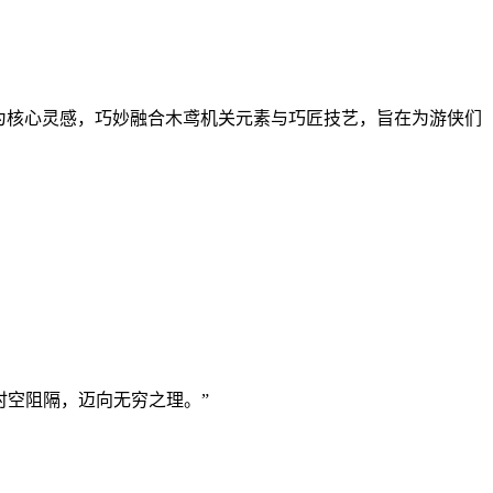
神为核心灵感，巧妙融合木鸢机关元素与巧匠技艺，旨在为游侠们
时空阻隔，迈向无穷之理。”