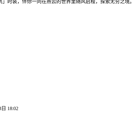
于飞」时装，伴你一同在燕云的世界里随风启程，探索无穷之境。
日 18:02