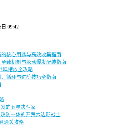
日 09:42
斯的核心用途与高效收集指南
：至臻机制与永动爆发配装指南
」共鸣摆放全攻略
制、循环与进阶技巧全指南
南
略
爆发的五星决斗家
：攻防一体的开荒六边形战士
星君通关攻略