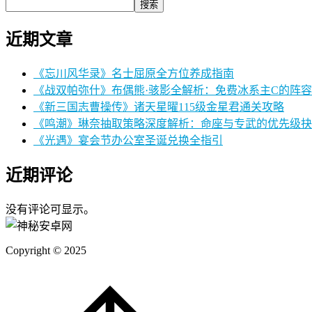
搜索
近期文章
《忘川风华录》名士屈原全方位养成指南
《战双帕弥什》布偶熊·骇影全解析：免费冰系主C的阵
《新三国志曹操传》诸天星曜115级金星君通关攻略
《鸣潮》琳奈抽取策略深度解析：命座与专武的优先级抉
《光遇》宴会节办公室圣诞兑换全指引
近期评论
没有评论可显示。
Copyright © 2025